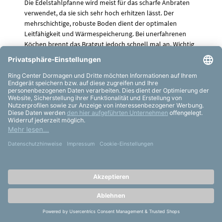
Die Edelstahlpfanne wird meist für das scharfe Anbraten
verwendet, da sie sich sehr hoch erhitzen lässt. Der
mehrschichtige, robuste Boden dient der optimalen
Leitfähigkeit und Wärmespeicherung. Bei unerfahrenen
Köchen brennt das Bratgut jedoch schnell mal an. Wichtig
ist: Erhitzen Sie Ihre Pfanne und geben Sie erst danach ein
wenig Fett hinzu als Geschmacksträger. Dass das Fleisch
erst anbackt, ist völlig normal. Warten Sie bis es sich
wieder von allein löst und versuchen Sie es nicht
gewaltsam. Nach der Benutzung wird die Pfanne nicht nur
mit Küchenpapier, sondern auch mit Spülmittel gereinigt.
Weißliche Beläge können Sie mit ein wenig Essig oder
Zitronensaft leicht entfernen. Bei Schwämmen sollten Sie
vorsichtig sein, da die Scheuerseite nicht zu grob sein darf.
Ansonsten ist die Pfanne auch spülmaschinengeeignet.
ALUMINIUMGUSS-PFANNEN