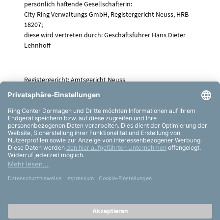
persönlich haftende Gesellschafterin:
City Ring Verwaltungs GmbH, Registergericht Neuss, HRB
18207;
diese wird vertreten durch: Geschäftsführer Hans Dieter
Lehnhoff
Registergericht: Amtsgericht Neuss
Handelsregister
Registernummer: HRA 6082
Umsatzsteuer-Identifikationsnummer gemäß § 27a
Umsatzsteuergesetz (UStG):
DE 224467045
Dieses Impressum wurde erstellt und wird aktualisiert mit
der Technologie der
janolaw GmbH
.
Impressum
Datenschutz